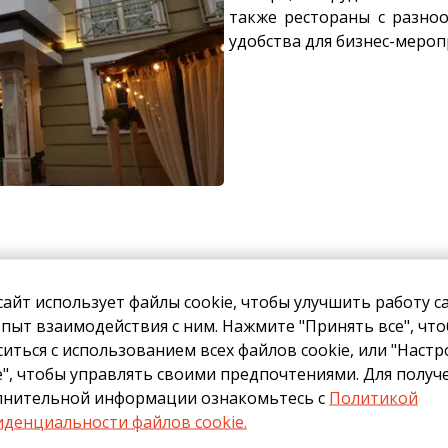
также рестораны с разноо
удобства для бизнес-мероп
сайт использует файлы cookie, чтобы улучшить работу с
Условия проживания
пыт взаимодействия с ним. Нажмите "Принять все", чт
ситься с использованием всех файлов cookie, или "Наст
e", чтобы управлять своими предпочтениями. Для получ
— ваш комфортный уголок в самом сердце Ташкента!
лнительной информации ознакомьтесь с
Политикой
денциальности файлов cookie.
 современного сервиса, уюта и удобного расположения.