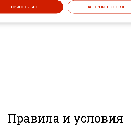
ля тех, кто приезжает в столицу Узбекистана на отдых
м в каждом уголке нашего отеля.
ПРИНЯТЬ ВСЕ
НАСТРОИТЬ COOKIE
Правила и условия