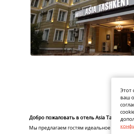
Этот 
ваш о
согла
cooki
Добро пожаловать в отель Asia Tashkent 
допо
конфи
Мы предлагаем гостям идеальное сочетание