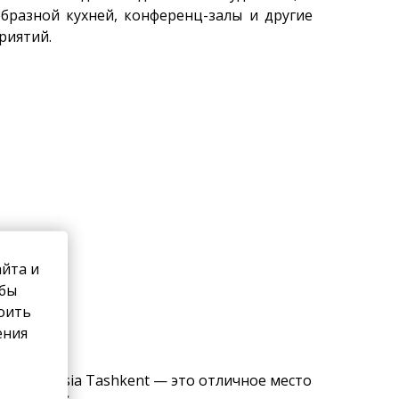
бразной кухней, конференц-залы и другие
риятий.
айта и
обы
роить
ения
 Отель Asia Tashkent — это отличное место