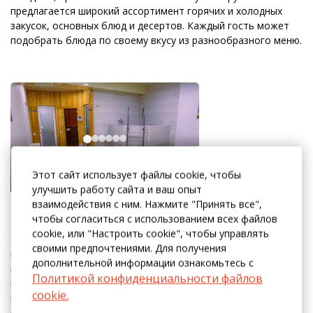
предлагается широкий ассортимент горячих и холодных
закусок, основных блюд и десертов. Каждый гость может
подобрать блюда по своему вкусу из разнообразного меню.
Этот сайт использует файлы cookie, чтобы
улучшить работу сайта и ваш опыт
взаимодействия с ним. Нажмите "Принять все",
Бассейн и сауна
чтобы согласиться с использованием всех файлов
cookie, или "Настроить cookie", чтобы управлять
Откройте для себя идеальное сочетание расслабления и
своими предпочтениями. Для получения
восстановления в нашей финской сауне и бассейне. Сухой
дополнительной информации ознакомьтесь с
пар финской сауны помогает снять стресс, улучшить
Политикой конфиденциальности файлов
кровообращение и очистить организм. После сеанса вы
cookie.
можете освежиться в бассейне с кристально чистой водой
и насладиться моментами полного покоя.