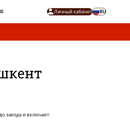
80
Личный кабинет
RU
ашкент
до заезда и включает: