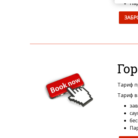
Па
ЗАБР
Го
Тариф п
Тариф в
зав
сау
бес
Па