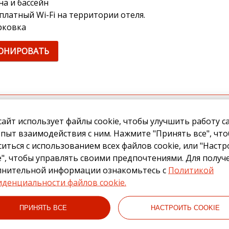
на и бассейн
платный Wi-Fi на территории отеля.
рковка
ОНИРОВАТЬ
сайт использует файлы cookie, чтобы улучшить работу с
ительное проживание
пыт взаимодействия с ним. Нажмите "Принять все", чт
ситься с использованием всех файлов cookie, или "Наст
e", чтобы управлять своими предпочтениями. Для получ
редоставляет скидку 10% при проживании от 3 ночей и 
лнительной информации ознакомьтесь с
Политикой
ключает:
денциальности файлов cookie.
трак «шведский стол»
ПРИНЯТЬ ВСЕ
НАСТРОИТЬ COOKIE
на и бассейн
платный Wi-Fi на территории отеля.