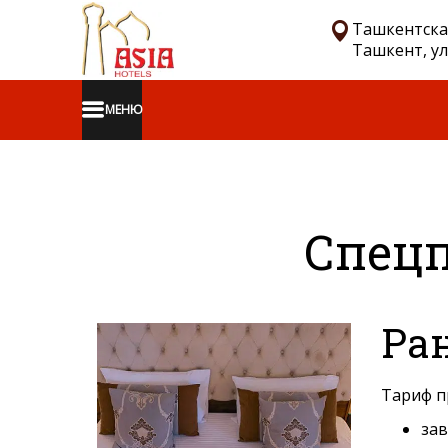
Ташкентская
Ташкент, ул.
МЕНЮ
Спецп
Ра
Тариф п
зав