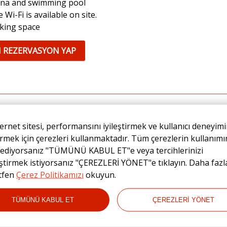
na and swimming pool
e Wi-Fi is available on site.
king space
I REZERVASYON YAP
ernet sitesi, performansını iyileştirmek ve kullanıcı deneyimi
ng-term accommodatio
irmek için çerezleri kullanmaktadır. Tüm çerezlerin kullanımı
 ediyorsanız "TÜMÜNÜ KABUL ET"e veya tercihlerinizi
 provides a 10% discount for stays of 3 nights or more.
ştirmek istiyorsanız "ÇEREZLERİ YÖNET"e tıklayın. Daha fazla
ütfen
Çerez Politikamızı
okuyun.
f includes:
fet breakfast
TÜMÜNÜ KABUL ET
ÇEREZLERİ YÖNET
na and swimming pool
e Wi-Fi is available on site.