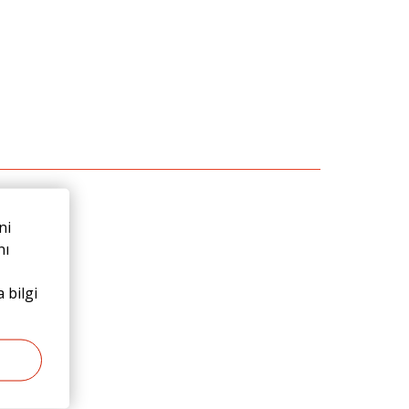
ni
n
nı
 bilgi