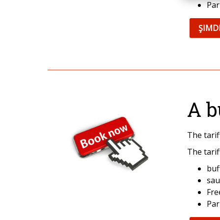
Par
ŞIMD
A b
The tari
The tarif
buf
sau
Fre
Par