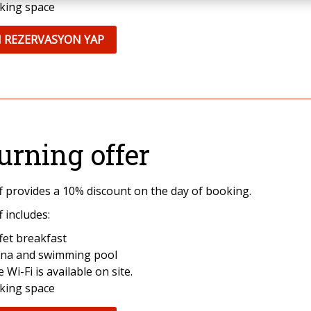
king space
I REZERVASYON YAP
urning offer
ff provides a 10% discount on the day of booking.
f includes:
fet breakfast
na and swimming pool
e Wi-Fi is available on site.
king space