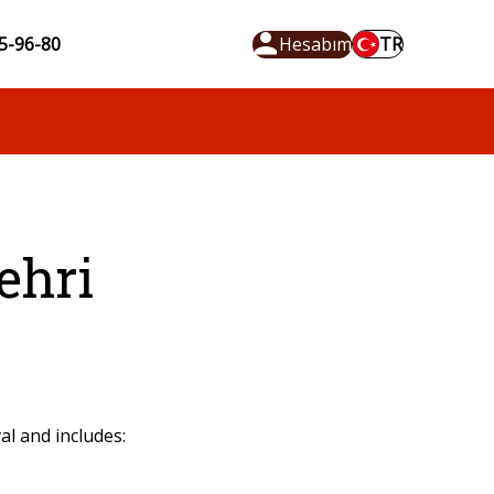
5-96-80
Hesabım
TR
ehri
l and includes: