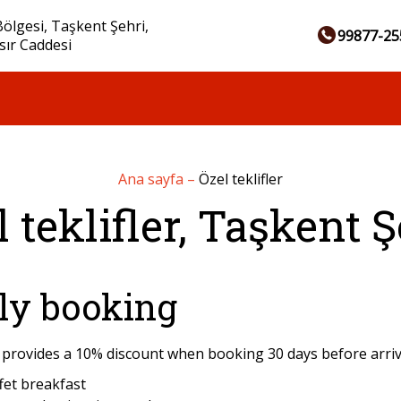
ölgesi, Taşkent Şehri,
99877-25
sır Caddesi
Ana sayfa
–
Özel teklifler
l teklifler, Taşkent Ş
ly booking
 provides a 10% discount when booking 30 days before arriva
fet breakfast