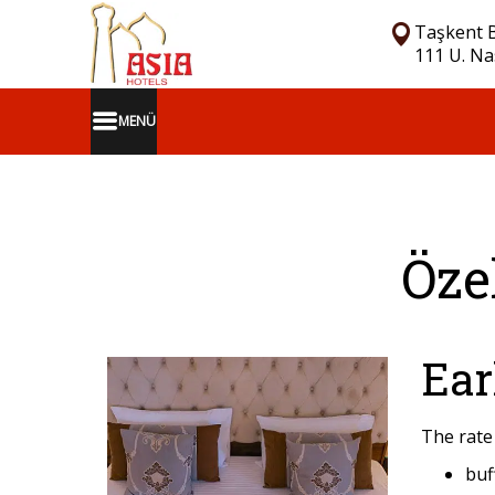
Taşkent B
111 U. Na
MENÜ
Öze
Ear
The rate
buf