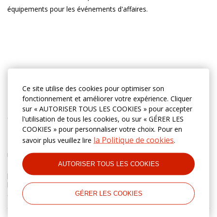
équipements pour les événements d'affaires.
Hébergement
Ce site utilise des cookies pour optimiser son
fonctionnement et améliorer votre expérience. Cliquer
Bienvenue à l'hôtel Asia Tashkent - votre coin confortable au
sur « AUTORISER TOUS LES COOKIES » pour accepter
cœur de Tachkent!
l'utilisation de tous les cookies, ou sur « GÉRER LES
COOKIES » pour personnaliser votre choix. Pour en
la Politique de cookies
savoir plus veuillez lire
.
Nous offrons à nos clients une combinaison parfaite de service
moderne, de confort et d'emplacement pratique. L'hôtel Asia
Tashkent est un endroit idéal pour les voyageurs d'affaires et
AUTORISER TOUS LES COOKIES
pour ceux qui viennent se reposer dans la capitale de
l'Ouzbékistan. Profitez d'un service haut de gamme et d'un
GÉRER LES COOKIES
confort inégalé dans tous les coins de notre hôtel.